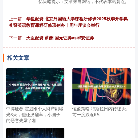
亿策略提示：文章来自网络，不代表本站观点。
上一篇：
华星配资 北京外国语大学课程研修班2025秋季开学典
礼暨英语教育课程研修班创办十周年座谈会举行
下一篇：
天臣配资 薪酬|国元证券vs华安证券
相关文章
中博证券 霍启刚个人财产刚曝
恒盈策略 特斯拉日内转涨 此
光3天，他还没翻车，小圈子
前一度跌近5%
的恶意先露了相