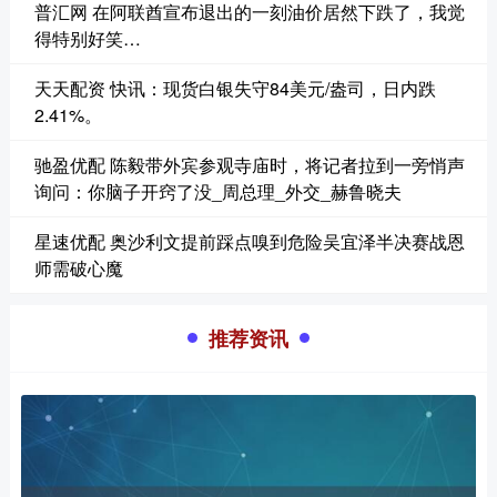
普汇网 在阿联酋宣布退出的一刻油价居然下跌了，我觉
得特别好笑…
天天配资 快讯：现货白银失守84美元/盎司，日内跌
2.41%。
驰盈优配 陈毅带外宾参观寺庙时，将记者拉到一旁悄声
询问：你脑子开窍了没_周总理_外交_赫鲁晓夫
星速优配 奥沙利文提前踩点嗅到危险吴宜泽半决赛战恩
师需破心魔
推荐资讯