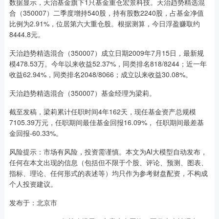
数据显示，天治基金旗下1只基金重仓宏景科技。天治趋势精选混
合（350007）二季度增持540股，持有股数2240股，占基金净值
比例为2.91%，位居第六大重仓股。根据测算，今日浮盈赚取约
8444.8元。
天治趋势精选混合（350007）成立日期2009年7月15日，最新规
模478.53万。今年以来收益52.37%，同类排名818/8244；近一年
收益62.94%，同类排名2048/8066；成立以来收益30.08%。
天治趋势精选混合（350007）基金经理为梁莉。
截至发稿，梁莉累计任职时间4年162天，现任基金资产总规模
7105.39万元，任职期间最佳基金回报16.09%， 任职期间最差基
金回报-60.33%。
风险提示：市场有风险，投资需谨慎。本文为AI大模型自动发布，
任何在本文出现的信息（包括但不限于个股、评论、预测、图表、
指标、理论、任何形式的表述等）均只作为参考财盘配资，不构成
个人投资建议。
发布于：北京市