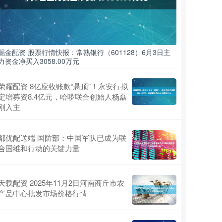
掘金配资 股票行情快报：常熟银行（601128）6月3日主
力资金净买入3058.00万元
荣耀配资 8亿应收账款“悬顶”！永安行拟
定增募资8.4亿元，哈啰联合创始人杨磊
刚入主
都优配送端 国防部：中国军队已成为联
合国维和行动的关键力量
天载配资 2025年11月2日河南商丘市农
产品中心批发市场价格行情