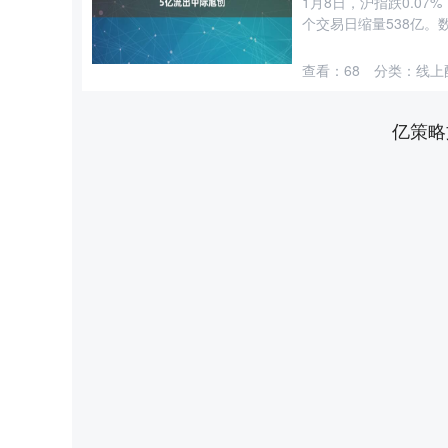
1月8日，沪指跌0.07
个交易日缩量538亿。数
查看：
68
分类：
线上
亿策略
沪深300
4694.44
89
1.42%
43.13
0.93