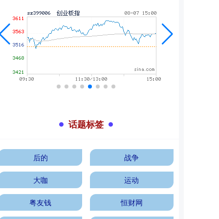
话题标签
后的
战争
大咖
运动
粤友钱
恒财网