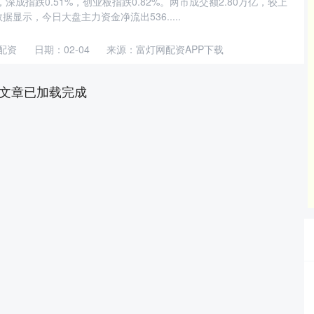
%，深成指跌0.51%，创业板指跌0.82%。两市成交额2.80万亿，较上
据显示，今日大盘主力资金净流出536.....
配资
日期：02-04
来源：富灯网配资APP下载
文章已加载完成
北证50
1134.24
%
11.37
1.01%