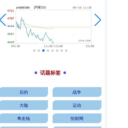
话题标签
后的
战争
大咖
运动
粤友钱
恒财网