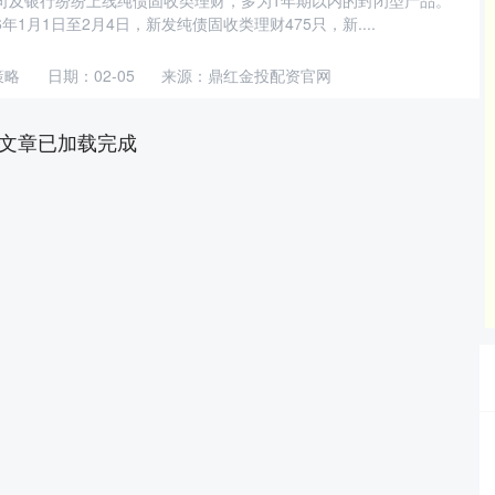
司及银行纷纷上线纯债固收类理财，多为1年期以内的封闭型产品。
6年1月1日至2月4日，新发纯债固收类理财475只，新....
策略
日期：02-05
来源：鼎红金投配资官网
文章已加载完成
沪深300
4670.05
5
-1.13%
-24.39
-0.52%