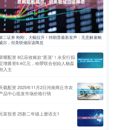
第二证券 刚刚，大幅拉升！特朗普最新发声：无意解雇鲍
威尔，但美联储应该降息
荣耀配资 8亿应收账款“悬顶”！永安行拟
定增募资8.4亿元，哈啰联合创始人杨磊
刚入主
天载配资 2025年11月2日河南商丘市农
产品中心批发市场价格行情
元富投资 25新二年级上册语文1