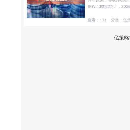
开年以来，各家理财公
据Wind数据统计，202
查看：
171
分类：
亿
亿策略
1
深证成指
14148.86
7.87
0.20%
-162.1