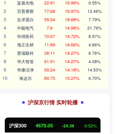
1
蓝盾光电
22.81
19.99%
0.55%
2
百普赛斯
77.68
19.97%
12.46%
3
近岸蛋白
55.54
18.88%
7.79%
4
中能电气
7.6
14.98%
21.79%
5
毕得医药
70.67
14.72%
8.97%
6
海正生材
11.89
14.66%
4.66%
7
普瑞眼科
38.11
14.27%
6.76%
8
华大智造
61.51
14.27%
4.08%
9
华康洁净
50.24
14.18%
14.53%
10
海达尔
80.75
13.27%
6.70%
沪深京行情 实时轮播
北证50
1125.45
-8.79
-0.78%