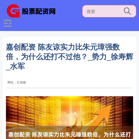
嘉创配资 陈友谅实力比朱元璋强数
倍，为什么还打不过他？_势力_徐寿辉
_水军
网站：亿策略