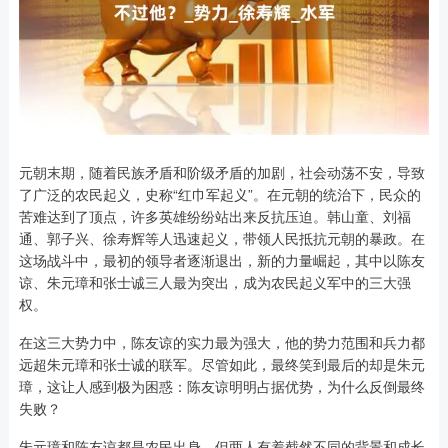
元朝末期，随着民族矛盾和阶级矛盾的加剧，社会动荡不安，导致
了广泛的农民起义，史称“红巾军起义”。在元朝的统治下，民众的
苦难达到了顶点，许多英雄纷纷站出来反抗压迫。韩山童、刘福
通、郭子兴、徐寿辉等人迅速起义，带领人民抵抗元朝的暴政。在
这场战斗中，最初的领导者逐渐退出，新的力量崛起，其中以陈友
谅、朱元璋和张士诚三人最为突出，成为农民起义军中的三大强
权。
在这三大势力中，陈友谅的实力最为强大，他的势力范围和兵力都
远超朱元璋和张士诚的联军。尽管如此，最终笑到最后的却是朱元
璋，这让人感到极为困惑：陈友谅明明占据优势，为什么反倒最终
失败？
朱元璋和陈友谅都是农民出身，但两人有着截然不同的背景和成长