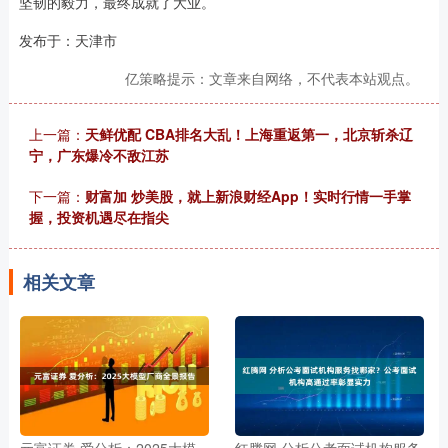
坚韧的毅力，最终成就了大业。
发布于：天津市
亿策略提示：文章来自网络，不代表本站观点。
上一篇：
天鲜优配 CBA排名大乱！上海重返第一，北京斩杀辽
宁，广东爆冷不敌江苏
下一篇：
财富加 炒美股，就上新浪财经App！实时行情一手掌
握，投资机遇尽在指尖
相关文章
元富证券 爱分析：2025大模
红腾网 分析公考面试机构服务