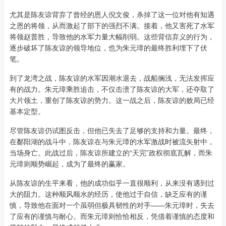
尤其是陈友谅背弃了曾经的恩人倪文俊，杀掉了这一位对他有知遇
之恩的将领，从而激起了部下的强烈不满。接着，他又害死了水军
将领赵普胜，导致他的水军力量大幅削弱。这些背信弃义的行为，
逐步破坏了陈友谅的领导地位，也为朱元璋的最终胜利埋下了伏
笔。
到了龙湾之战，陈友谅的水军因潮水退去，战船搁浅，无法发挥应
有的战力。朱元璋乘胜追击，不仅击溃了陈友谅的大军，还夺取了
大片领土，重创了陈友谅的势力。这一战之后，陈友谅的败局已经
基本定型。
尽管陈友谅仍试图反击，但他已失去了足够的支持和力量。最终，
在鄱阳湖的战斗中，陈友谅在与朱元璋的水军激战时被流矢射中，
当场身亡。此战过后，陈友谅所建立的“天完”政权彻底瓦解，而朱
元璋则顺势崛起，成为了最终的赢家。
从陈友谅的生平来看，他的成功似乎一直很顺利，从来没有遇到过
大的阻力。这种顺风顺水的经历，使他过于自信，缺乏应有的谨
慎，导致他在面对一个虽弱但极具韧性的对手——朱元璋时，失去
了应有的谨慎与耐心。而朱元璋则恰恰相反，凭借着谨慎的态度和