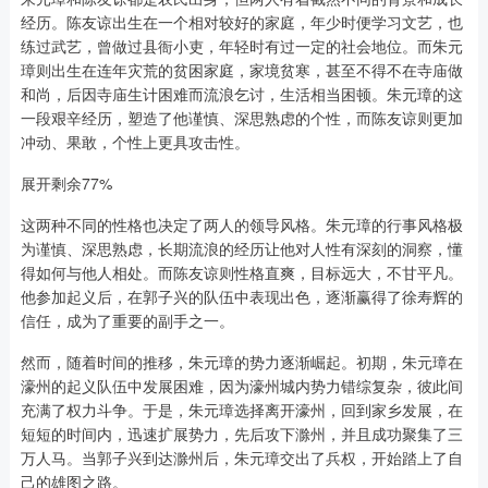
经历。陈友谅出生在一个相对较好的家庭，年少时便学习文艺，也
练过武艺，曾做过县衙小吏，年轻时有过一定的社会地位。而朱元
璋则出生在连年灾荒的贫困家庭，家境贫寒，甚至不得不在寺庙做
和尚，后因寺庙生计困难而流浪乞讨，生活相当困顿。朱元璋的这
一段艰辛经历，塑造了他谨慎、深思熟虑的个性，而陈友谅则更加
冲动、果敢，个性上更具攻击性。
展开剩余77%
这两种不同的性格也决定了两人的领导风格。朱元璋的行事风格极
为谨慎、深思熟虑，长期流浪的经历让他对人性有深刻的洞察，懂
得如何与他人相处。而陈友谅则性格直爽，目标远大，不甘平凡。
他参加起义后，在郭子兴的队伍中表现出色，逐渐赢得了徐寿辉的
信任，成为了重要的副手之一。
然而，随着时间的推移，朱元璋的势力逐渐崛起。初期，朱元璋在
濠州的起义队伍中发展困难，因为濠州城内势力错综复杂，彼此间
充满了权力斗争。于是，朱元璋选择离开濠州，回到家乡发展，在
短短的时间内，迅速扩展势力，先后攻下滁州，并且成功聚集了三
万人马。当郭子兴到达滁州后，朱元璋交出了兵权，开始踏上了自
己的雄图之路。