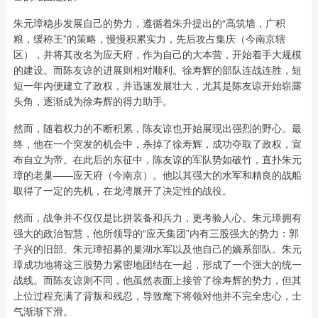
朱元璋稳步发展自己的势力，遵循着朱升提出的“高筑墙，广积
粮，缓称王”的策略，慢慢积累实力，先后攻占集庆（今南京辖
区），并将其改名为应天府，作为自己的大本营，开始着手大规模
的建设。而陈友谅的进展则相对顺利。徐寿辉的部队连战连胜，短
短一年内便建立了政权，并迅速发展壮大，尤其是陈友谅开始崭露
头角，逐渐成为徐寿辉的得力助手。
然而，随着权力的不断积累，陈友谅也开始展现出强烈的野心。最
终，他在一个突发的机会中，杀掉了徐寿辉，成功夺取了政权，宣
布自立为帝。在此后的东征中，陈友谅的军队势如破竹，直扑朱元
璋的老巢——应天府（今南京）。他以其强大的水军和精良的战船
取得了一定的先机，在龙湾展开了决定性的战役。
然而，战争并不仅仅是比拼装备和兵力，更考验人心。朱元璋拥有
强大的政治智慧，他所领导的“应天集团”内有三股强大的势力：郭
子兴的旧部、朱元璋招募的巢湖水军以及他自己的嫡系部队。朱元
璋成功地将这三股势力紧密地团结在一起，形成了一个强大的统一
战线。而陈友谅则不同，他虽然表面上接管了徐寿辉的势力，但其
上位过程充满了背叛和残忍，导致麾下将领对他并不完全忠心，士
气渐渐下滑。