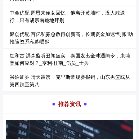
中金优配 周恩来侄女回忆：他离开黄埔时，没人敢送
行，只有胡宗南跪地拜别
聚创优配 百亿私募总数再创新高，长期资金加速“到账”助
推险资系私募崛起
红和古 洪森监听丑闻坐实，泰国发出全球通缉令，柬埔
寨如何应对？_亨利·杜南_伤员_士兵
兴泊证券 晴天霹雳，克里斯常规赛报销，山东男篮或从
第四跌至第八
推荐资讯