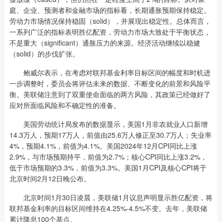
庭、企业、预测者和金融市场的指标看，长期通胀预期保持稳定。
劳动力市场情况保持稳固（solid），并展现出稳定性。总体而言，
一系列广泛的指标表明胜亿配资，劳动力市场大致处于平衡状态，
不是重大（significant）通胀压力的来源。经济活动继续以稳健
（solid）的步伐扩张。
鲍威尔表示，在考虑对联邦基金利率目标区间的幅度和时机进
一步调整时，委员会将评估未来的数据、不断变化的前景和风险平
衡。美联储注意到了双重使命面临的两方风险，其政策已经做好了
应对所面临风险和不确定性的准备。
美国劳动统计局发布的数据显示，美国1月非农就业人口新增
14.3万人，预期17万人，前值由25.6万人修正至30.7万人；失业率
4%，预期4.1%，前值为4.1%。美国2024年12月CPI同比上涨
2.9%，与市场预期持平，前值为2.7%；核心CPI同比上涨3.2%，
低于市场预期的3.3%，前值为3.3%。美国1月CPI及核心CPI将于
北京时间2月12日晚公布。
北京时间1月30日凌晨，美联储1月议息声明显示胜亿配资，将
联邦基金利率的目标区间维持在4.25%-4.5%不变。去年，美联储
累计降息100个基点。