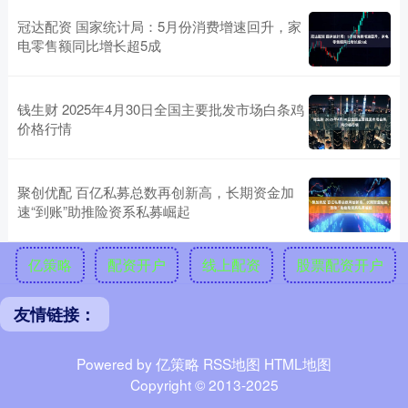
冠达配资 国家统计局：5月份消费增速回升，家
电零售额同比增长超5成
钱生财 2025年4月30日全国主要批发市场白条鸡
价格行情
聚创优配 百亿私募总数再创新高，长期资金加
速“到账”助推险资系私募崛起
亿策略
配资开户
线上配资
股票配资开户
友情链接：
Powered by
亿策略
RSS地图
HTML地图
Copyright
© 2013-2025