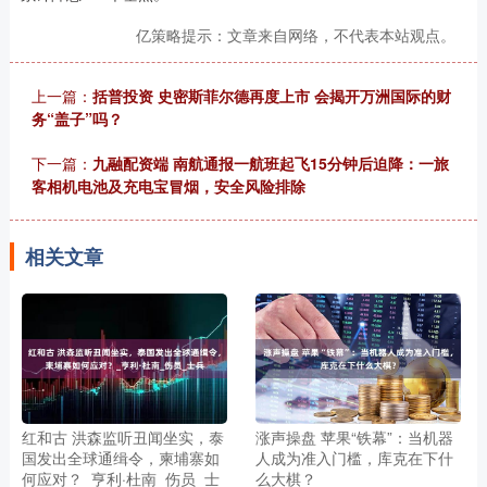
亿策略提示：文章来自网络，不代表本站观点。
上一篇：
括普投资 史密斯菲尔德再度上市 会揭开万洲国际的财
务“盖子”吗？
下一篇：
九融配资端 南航通报一航班起飞15分钟后迫降：一旅
客相机电池及充电宝冒烟，安全风险排除
相关文章
红和古 洪森监听丑闻坐实，泰
涨声操盘 苹果“铁幕”：当机器
国发出全球通缉令，柬埔寨如
人成为准入门槛，库克在下什
何应对？_亨利·杜南_伤员_士
么大棋？