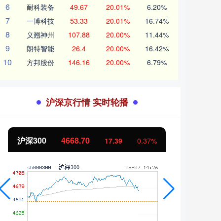
6
耐科装备
49.67
20.01%
6.20%
7
一博科技
53.33
20.01%
16.74%
8
义翘神州
107.88
20.00%
11.44%
9
朗特智能
26.4
20.00%
16.42%
10
方邦股份
146.16
20.00%
6.79%
沪深京行情 实时轮播
北证50
1130.74
创业
7.87
0.70%