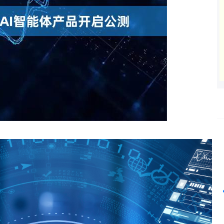
沪深300
4668.70
7%
17.39
0.37%