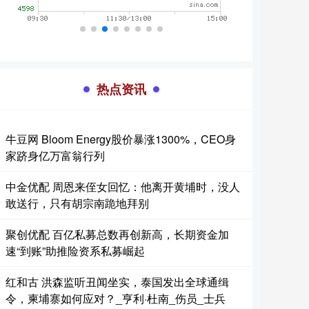
热点资讯
牛豆网 Bloom Energy股价暴涨1300%，CEO身
家跻身亿万富翁行列
中金优配 周恩来侄女回忆：他离开黄埔时，没人
敢送行，只有胡宗南跪地拜别
聚创优配 百亿私募总数再创新高，长期资金加
速“到账”助推险资系私募崛起
红和古 洪森监听丑闻坐实，泰国发出全球通缉
令，柬埔寨如何应对？_亨利·杜南_伤员_士兵