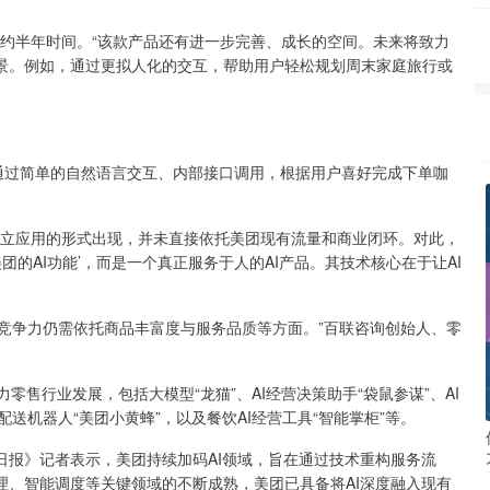
已有约半年时间。“该款产品还有进一步完善、成长的空间。未来将致力
景。例如，通过更拟人化的交互，帮助用户轻松规划周末家庭旅行或
通过简单的自然语言交互、内部接口调用，根据用户喜好完成下单咖
以独立应用的形式出现，并未直接依托美团现有流量和商业闭环。对此，
团的AI功能’，而是一个真正服务于人的AI产品。其技术核心在于让AI
期竞争力仍需依托商品丰富度与服务品质等方面。”百联咨询创始人、零
力零售行业发展，包括大模型“龙猫”、AI经营决策助手“袋鼠参谋”、AI
外一体化配送机器人“美团小黄蜂”，以及餐饮AI经营工具“智能掌柜”等。
日报》记者表示，美团持续加码AI领域，旨在通过技术重构服务流
理、智能调度等关键领域的不断成熟，美团已具备将AI深度融入现有