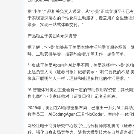
据“小美”产品相关负责人透露，从“小美”正式立项至今
于实现更深层次的个性化与主动服务，覆盖用户全生活场
聚会，实现一站式体验交付。”
产品独立于美团App深资管
据了解，“小美”能够基于美团本地生活的垂直服务场景，
啡、主动安排早餐、推荐约会餐厅等工作，操作简单。
与集成于美团App内的AI助手不同，美团选择把“小美”
上述负责人向《证券日报》记者表示：“我们要做的不是‘美
像真正聪明的人一样，理解和处理多样化的生活需求。”
“AI智能体对美团主业会有一定的帮助作用深资管，其长
售电商行业专家庄帅对《证券日报》记者分析称。
2025年，美团在AI领域密集布局，已推出一系列AI工具助
数字员工、AICodingAgent工具“NoCode”、室内
网经社电子商务研究中心数字生活分析师陈礼腾向《证券
程、强化自身市场竞争力。随着大模型技术在自然语言处