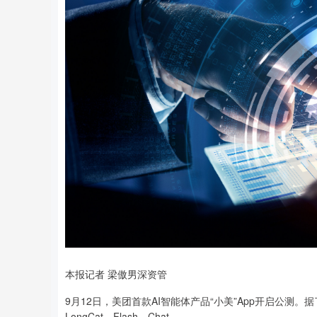
本报记者 梁傲男深资管
9月12日，美团首款AI智能体产品“小美”App开启公测
LongCat—Flash—Chat。