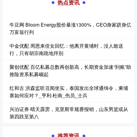
热点资讯
牛豆网 Bloom Energy股价暴涨1300%，CEO身家跻身亿
万富翁行列
中金优配 周恩来侄女回忆：他离开黄埔时，没人敢送
行，只有胡宗南跪地拜别
聚创优配 百亿私募总数再创新高，长期资金加速“到账”助
推险资系私募崛起
红和古 洪森监听丑闻坐实，泰国发出全球通缉令，柬埔
寨如何应对？_亨利·杜南_伤员_士兵
兴泊证券 晴天霹雳，克里斯常规赛报销，山东男篮或从
第四跌至第八
推荐资讯