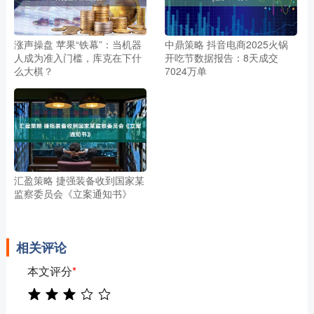
涨声操盘 苹果“铁幕”：当机器
中鼎策略 抖音电商2025火锅
人成为准入门槛，库克在下什
开吃节数据报告：8天成交
么大棋？
7024万单
汇盈策略 捷强装备收到国家某
监察委员会《立案通知书》
相关评论
本文评分
*