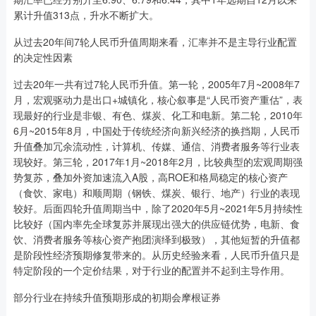
累计升值313点，升水不断扩大。
从过去20年间7轮人民币升值周期来看，汇率并不是主导行业配置
的决定性因素
过去20年一共有过7轮人民币升值。第一轮，2005年7月~2008年7
月，宏观驱动力是出口+城镇化，核心叙事是“人民币资产重估”，表
现最好的行业是非银、有色、煤炭、化工和电新。第二轮，2010年
6月~2015年8月，中国处于传统经济向新兴经济的换挡期，人民币
升值叠加冗余流动性，计算机、传媒、通信、消费者服务等行业表
现较好。第三轮，2017年1月~2018年2月，比较典型的宏观周期强
势复苏，叠加外资加速流入A股，高ROE和格局稳定的核心资产
（食饮、家电）和顺周期（钢铁、煤炭、银行、地产）行业的表现
较好。后面四轮升值周期当中，除了2020年5月~2021年5月持续性
比较好（国内率先全球复苏并展现出强大的供应链优势，电新、食
饮、消费者服务等核心资产抱团演绎到极致），其他短暂的升值都
是阶段性经济预期修复带来的。从历史经验来看，人民币升值只是
特定阶段的一个定价结果，对于行业的配置并不起到主导作用。
部分行业在持续升值预期形成的初期会摩根证券