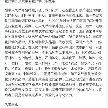
化驱动以及政策变化驱动三条线索
如果人民币开始持续升值，我们认为，在配置上可以关注短期肌肉
记忆驱动、利润率变化驱动、政策变化驱动三条线索。第一条线索
是短期肌肉记忆驱动的品种。对2000年以来人民币汇率的7轮升值
进行复盘可以看到，在人民币持续升值的前期，航空、燃气、造纸
等行业从直觉上来看在成本端或外债端受益明显，因而通常具有明
显的股价弹性，这已经成为一种肌肉记忆。第二条线索是利润率变
化驱动的品种。原材料和投入品进口依赖度高、同时产成品出口依
赖度低的行业，在人民币持续升值的过程中因为成本的节省，利润
率可能会有明显的提升，主要品种有以下几类：1）上游资源品和
原材料，包括钢铁、有色、石油炼化、基础化工（钾肥、涂料、化
纤、塑料）、建材（耐火材料）；2）内需消费品，如农产品（饲
料、植物油、糖等）；3）服务业相关品种，比如航运、进口型跨
境电商；4）制造设备，主要是工程机械等。第三条线索是政策变
化驱动的品种。受益于政策变化的品种，主要是指受益于潜在的货
币政策宽松或资本账户对外投资限制放松的品种，前者主要包括免
税和地产开发商等（其实本身也是升值周期容易受益的品种），而
后者主要是金融领域券商、保险的全球化潜力。
风险因素