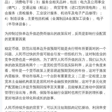
品）、消费电子等；3）服务业相关品种，包括：电力及公用事业
（燃气）、交通运输（航运）、商贸零售（进口型跨境电商）、社
会服务（质检服务、工业设计服务、机动车及电子产品修理）；
4）制造设备，主要包括机械（金属制品&金属加工设备）、电子
（半导体设备）。
为抑制过快单边升值趋势而做出的政策应对，反而是影响行业配置
的更重要因素
稳定币值、防范出现单边升值预期可能是央行明年所要面对的一个
问题。人民币过快的升值可能会引发一些投机行为，这对制造业的
竞争优势也是一种损伤。为了调节人民币升值的压力，我们认为大
体的政策思路有两个：一是宽松货币压低实际利率，从这个角度来
看，明年是一个货币政策上更容易超预期宽松的年份，这对于激发
内需板块、带动市场再上一个台阶有重要意义；二是一定程度上放
宽本土金融机构甚至是居民对外金融投资的限制，这对于多元化资
产配置敞口并提升预期回报率至关重要，且能够真正推动中国财富
管理行业出海，券商、保险等金融行业届时也将打开新的增长极，
更好地讲出全球化和成长的故事。
人民币持续升值的背景下，可以关注短期肌肉记忆驱动、利润率变