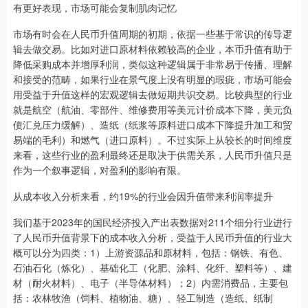
有更好表现，市场可能会复制肌肉记忆
市场有时会在人民币升值周期的初期，依据一些基于常识的传导逻
辑去做交易。比如对进口原材料依赖较高的企业，本币升值有助于
降低采购成本并增厚利润，类似这种逻辑属于非常易于传播、理解
和接受的范畴，如果行业在景气度上没有明显的瑕疵，市场可能会
用受益于升值这样的宏观逻辑去做短期共识交易。比较典型的行业
就是航空（航油、零部件、维修费用等美元计价成本下降，美元负
债汇兑压力缓解）、造纸（纸浆等原料进口成本下降提升加工和贸
易端的毛利）和燃气（进口原料）。不过实际上从较长的时间维度
来看，这些行业的盈利最终还是取决于供需关系，人民币升值只是
作为一个叙事逻辑，对盈利的影响有限。
从成本收入分析来看，约19%的行业会因升值带来利润率提升
我们基于2023年的国民经济投入产出表数据对211个细分行业进行
了人民币升值背景下的成本收入分析，受益于人民币升值的行业大
概可以分为四类：1）上游资源品和原材料，包括：钢铁、有色、
石油石化（炼化）、基础化工（化肥、涂料、化纤、塑料等）、建
材（耐火材料）、电子（半导体材料）；2）内需消费品，主要包
括：农林牧渔（饲料、植物油、糖）、轻工制造（造纸、纸制