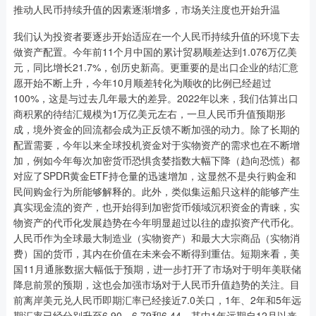
推动人民币持续升值的因素逐渐增多，市场关注度也开始升温
我们认为投资者要逐步开始适应在一个人民币持续升值的环境下去
做资产配置。今年前11个月中国的累计贸易顺差达到1.076万亿美
元，同比增长21.7%，创历史新高。更重要的是出口企业的结汇意
愿开始不断上升，今年10月顺差转化为顺收的比例已经超过
100%，这是与过去几年最大的差异。2022年以来，我们估算出口
商积累的待结汇规模为1万亿美元左右，一旦人民币升值预期形
成，境外资金的回流都会成为正反馈不断加强的动力。除了长期的
配置需要，今年以来全球投机资金对于实物资产的需求也在不断增
加，例如今年每次加密货币恐惧贪婪指数大幅下降（趋向恐慌）都
对应了SPDR黄金ETF持仓量的迅速增加，这显然不是央行购金和
民间购金行为所能够解释的。此外，类似集运船只这样的能够产生
真实现金流的资产，也开始得到加密货币领域沉积资金的青睐，实
物资产的代币化发展趋势在今年明显超过以往的虚拟资产代币化。
人民币作为全球最大制造业（实物资产）和最大大宗商品（实物消
费）国的货币，其内在价值在未来会不断得到重估。短期来看，美
国11月通胀数据大幅低于预期，进一步打开了市场对于明年美联储
降息前景的预期，这也会加强市场对于人民币升值趋势的关注。目
前离岸美元兑人民币即期汇率已经接近7.0关口，1年、2年和5年远
期汇率已经分别升至6.90、6.79和6.44，其中1年远期自12月以来